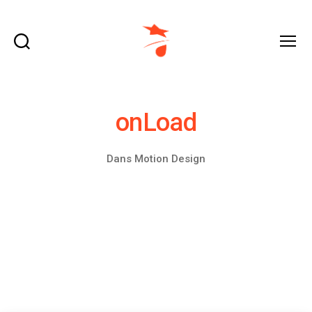
Recherche
Menu
domraza.fr
onLoad
Dans
Motion Design