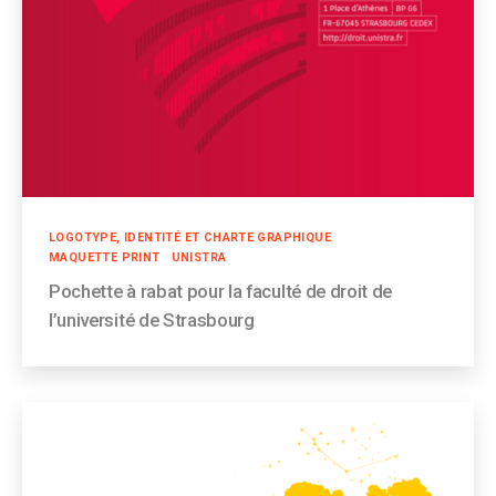
Catégories
LOGOTYPE, IDENTITÉ ET CHARTE GRAPHIQUE
MAQUETTE PRINT
UNISTRA
Pochette à rabat pour la faculté de droit de
l’université de Strasbourg