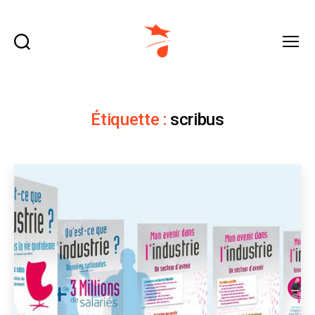
Recherche
Menu
domraza.fr
Étiquette :
scribus