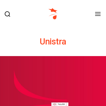
Recherche
Menu
domraza.fr
Unistra