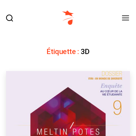
Recherche
Menu
domraza.fr
Étiquette :
3D