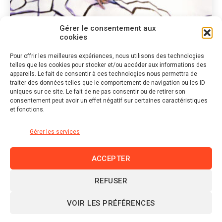
Gérer le consentement aux
cookies
Pour offrir les meilleures expériences, nous utilisons des technologies
telles que les cookies pour stocker et/ou accéder aux informations des
Catégories
DESSIN
appareils. Le fait de consentir à ces technologies nous permettra de
traiter des données telles que le comportement de navigation ou les ID
Jean Dubuffet
uniques sur ce site. Le fait de ne pas consentir ou de retirer son
consentement peut avoir un effet négatif sur certaines caractéristiques
et fonctions.
Gérer les services
ACCEPTER
REFUSER
Linkedin
VOIR LES PRÉFÉRENCES
© 2026 domraza.fr |
Mentions légales et politique de
confidentialité
|
Politique de cookies (UE)
|
Plan du site