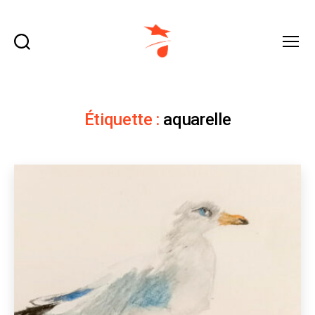
Recherche
Menu
domraza.fr
Étiquette :
aquarelle