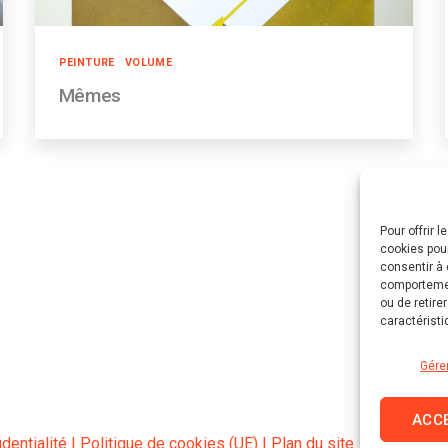
Catégories
PEINTURE
VOLUME
Mêmes
Pour offrir 
cookies pour
consentir à 
comportement
ou de retire
caractéristi
Gére
ACC
dentialité
|
Politique de cookies (UE)
|
Plan du site