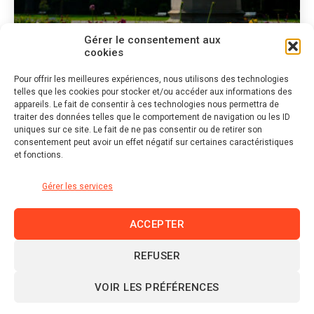
Gérer le consentement aux
cookies
Pour offrir les meilleures expériences, nous utilisons des technologies
telles que les cookies pour stocker et/ou accéder aux informations des
Catégories
PHOTOGRAPHIE
appareils. Le fait de consentir à ces technologies nous permettra de
traiter des données telles que le comportement de navigation ou les ID
L’aslacienne
uniques sur ce site. Le fait de ne pas consentir ou de retirer son
consentement peut avoir un effet négatif sur certaines caractéristiques
et fonctions.
Gérer les services
ACCEPTER
REFUSER
Linkedin
VOIR LES PRÉFÉRENCES
© 2026 domraza.fr |
Mentions légales et politique de
confidentialité
|
Politique de cookies (UE)
|
Plan du site